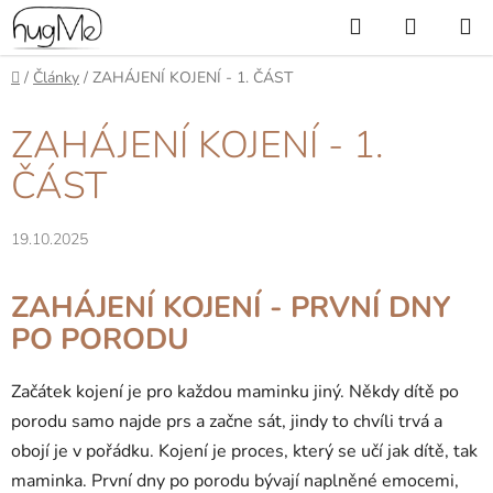
Přejít
Hledat
NÁKUP
na
KOŠÍK
obsah
Domů
/
Články
/
ZAHÁJENÍ KOJENÍ - 1. ČÁST
ZAHÁJENÍ KOJENÍ - 1.
ČÁST
19.10.2025
ZAHÁJENÍ KOJENÍ - PRVNÍ DNY
PO PORODU
Začátek kojení je pro každou maminku jiný. Někdy dítě po
porodu samo najde prs a začne sát, jindy to chvíli trvá a
obojí je v pořádku. Kojení je proces, který se učí jak dítě, tak
maminka. První dny po porodu bývají naplněné emocemi,