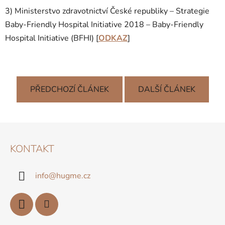
3) Ministerstvo zdravotnictví České republiky – Strategie
Baby-Friendly Hospital Initiative 2018 – Baby-Friendly
Hospital Initiative (BFHI) [
ODKAZ
]
PŘEDCHOZÍ ČLÁNEK
DALŠÍ ČLÁNEK
Z
Á
KONTAKT
P
A
info
@
hugme.cz
T
Í