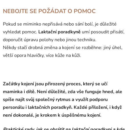
NEBOJTE SE POŽÁDAT O POMOC
Pokud se miminko nepřisává nebo sání bolí, je důležité
vyhledat pomoc.
Laktační poradkyně
umí posoudit přisátí,
doporučit úpravu polohy nebo jinou techniku.
Někdy stačí drobná změna a kojení se rozběhne: jiný úhel,
větší opora hlavičky, více kůže na kůži.
Začátky kojení jsou přirozený proces, který se učí
maminka i dítě. Není důležité, zda vše funguje hned, ale
spíše najít svůj společný rytmus a využít podporu
personálu i laktačních poradkyň. Každé přiložení, i když
není dokonalé, je krokem k úspěšnému kojení.
Praktické rady, jak se obrátit na laktační poradkyni a kde