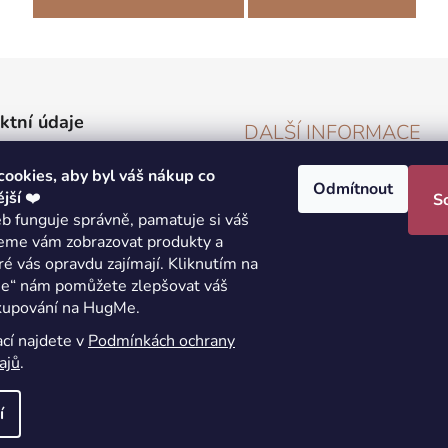
ktní údaje
DALŠÍ INFORMACE
ží pro zasílání balíčků)
ookies, aby byl váš nákup co
Vše o nákupu
 s.r.o.
Odmítnout
jší
❤️
S
Velikostní tabulky
ny 49, 286 01 Bílé Podolí
b funguje správně, pamatuje si váš
Obchodní podmínky
eme vám zobrazovat produkty a
: info@hugme.cz
ré vás opravdu zajímají. Kliknutím na
Vrácení, výměna a reklamace
09365711
še“ nám pomůžete zlepšovat váš
Podmínky ochrany osobních 
CZ09365711
akupování na HugMe.
Formulář pro vrácení zboží
ací najdete v
Podmínkách ochrany
Hodnocení obchodu
ajů
.
í
azena.
Upravit nastavení cookies