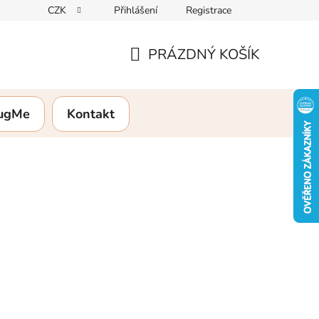
CZK
Přihlášení
Registrace
rany osobních údajů
Formulář pro vrácení zboží
Hodnocení
PRÁZDNÝ KOŠÍK
NÁKUPNÍ
KOŠÍK
HugMe
Kontakt