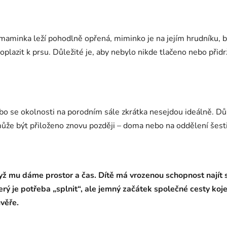
maminka leží pohodlně opřená, miminko je na jejím hrudníku, b
plazit k prsu. Důležité je, aby nebylo nikde tlačeno nebo při
bo se okolnosti na porodním sále zkrátka nesejdou ideálně. Důl
ůže být přiloženo znovu později – doma nebo na oddělení šestin
dyž mu dáme prostor a čas.
Dítě má vrozenou schopnost najít s
terý je potřeba „splnit“, ale jemný začátek společné cesty koj
ůvěře.