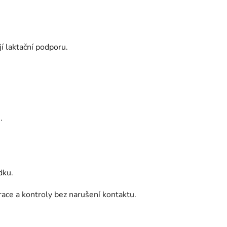
jí laktační podporu.
.
dku.
race a kontroly bez narušení kontaktu.