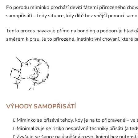
Po porodu miminko prochází devíti fázemi přirozeného chová
samopřisátí – tedy situace, kdy dítě bez vnější pomoci samo
Tento proces navazuje přímo na bonding a podporuje hladký
směrem k prsu. Je to přirozené, instinktivní chování, které p
VÝHODY SAMOPŘISÁTÍ
Miminko se přisává tehdy, kdy je na to připravené – v
Minimalizuje se riziko nesprávné techniky přisátí (a ted
Zvyšuje se šance na úspěšný rozvoj kojení bez nutnost