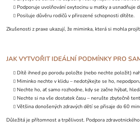
Podporuje uvolňování oxytocinu u matky a usnadňuje dě
Posiluje důvěru rodičů v přirozené schopnosti dítěte.
Zkušenosti z praxe ukazují, že miminka, která si mohla projít
JAK VYTVOŘIT IDEÁLNÍ PODMÍNKY PRO SA
Dítě ihned po porodu položte (nebo nechte položit) na
Miminko nechte v klidu – nedotýkejte se ho, nepodporu
Nechte ho, ať samo rozhodne, kdy se začne hýbat, hleda
Nechte si na vše dostatek času – nerušte zbytečně ten
Většina donošených zdravých dětí se přisaje do 60 minut 
Důležitá je přítomnost a trpělivost. Podpora zdravotnického