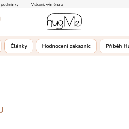
 podmínky
Vrácení, výměna a reklamace zboží
Podmínky och
Články
Hodnocení zákaznic
Příběh 
U