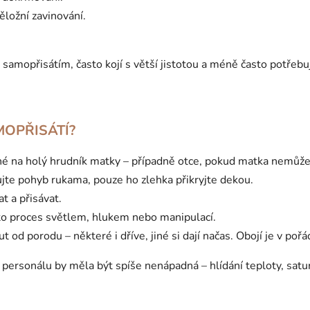
ložní zavinování.
 samopřisátím, často kojí s větší jistotou a méně často potřebu
MOPŘISÁTÍ?
hé na holý hrudník matky – případně otce, pokud matka nemůže
jte pohyb rukama, pouze ho zlehka přikryjte dekou.
t a přisávat.
to proces světlem, hlukem nebo manipulací.
od porodu – některé i dříve, jiné si dají načas. Obojí je v pořá
 personálu by měla být spíše nenápadná – hlídání teploty, satu