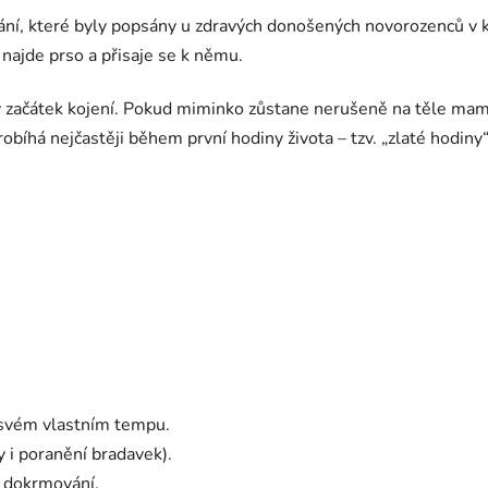
ní, které byly popsány u zdravých donošených novorozenců v kon
 najde prso a přisaje se k němu
.
 začátek kojení. Pokud miminko zůstane nerušeně na těle mamin
robíhá nejčastěji během první hodiny života – tzv. „zlaté hodiny“
e svém vlastním tempu.
y i poranění bradavek).
i dokrmování.