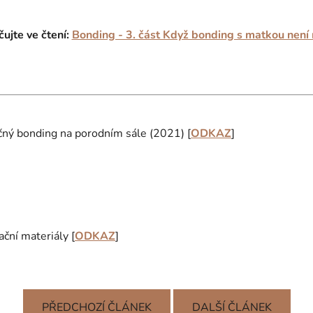
ujte ve čtení:
Bonding - 3. část Když bonding s matkou není
čný bonding na porodním sále (2021) [
ODKAZ
]
ční materiály [
ODKAZ
]
PŘEDCHOZÍ ČLÁNEK
DALŠÍ ČLÁNEK