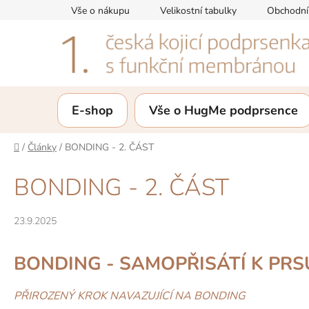
Přejít
Vše o nákupu
Velikostní tabulky
Obchodní
na
obsah
E-shop
Vše o HugMe podprsence
Domů
/
Články
/
BONDING - 2. ČÁST
BONDING - 2. ČÁST
23.9.2025
BONDING -
SAMOPŘISÁTÍ K PRS
PŘIROZENÝ KROK NAVAZUJÍCÍ NA BONDING