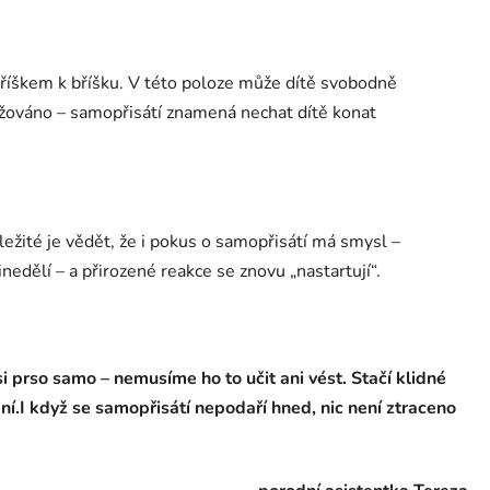
říškem k bříšku. V této poloze může dítě svobodně
držováno – samopřisátí znamená nechat dítě konat
ežité je vědět, že i pokus o samopřisátí má smysl –
edělí – a přirozené reakce se znovu „nastartují“
.
i prso samo – nemusíme ho to učit ani vést. Stačí klidné
ení.I když se samopřisátí nepodaří hned, nic není ztraceno