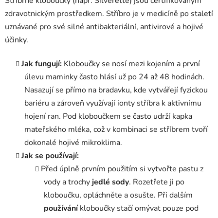
Stříbrné kloboučky (např. Silverette) jsou certifikovaným
zdravotnickým prostředkem. Stříbro je v medicíně po staletí
uznávané pro své silné antibakteriální, antivirové a hojivé
účinky.
Jak fungují:
Kloboučky se nosí mezi kojením a první
úlevu maminky často hlásí už po 24 až 48 hodinách.
Nasazují se přímo na bradavku, kde vytvářejí fyzickou
bariéru a zároveň využívají ionty stříbra k aktivnímu
hojení ran. Pod kloboučkem se často udrží kapka
mateřského mléka, což v kombinaci se stříbrem tvoří
dokonalé hojivé mikroklima.
Jak se používají:
Před úplně prvním použitím si vytvořte pastu z
vody a trochy
jedlé sody
. Rozetřete ji po
kloboučku, opláchněte a osušte. Při dalším
používání
kloboučky stačí omývat pouze pod