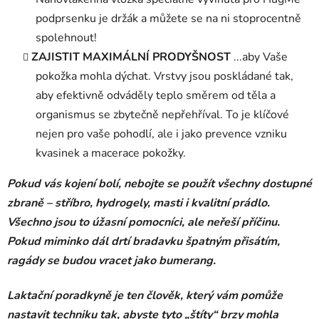
podprsenku je držák a můžete se na ni stoprocentně
spolehnout!
ZAJISTIT MAXIMÁLNÍ PRODYŠNOST
...aby Vaše
pokožka mohla dýchat. Vrstvy jsou poskládané tak,
aby efektivně odváděly teplo směrem od těla a
organismus se zbytečně nepřehříval. To je klíčové
nejen pro vaše pohodlí, ale i jako prevence vzniku
kvasinek a macerace pokožky.
Pokud vás kojení bolí, nebojte se použít všechny dostupné
zbraně – stříbro, hydrogely, masti i kvalitní prádlo.
Všechno jsou to úžasní pomocníci, ale neřeší příčinu.
Pokud miminko dál drtí bradavku špatným přisátím,
ragády se budou vracet jako bumerang.
Laktační poradkyně je ten člověk, který vám pomůže
nastavit techniku tak, abyste tyto „štíty“ brzy mohla