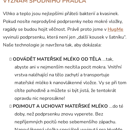
VÝZNAM SPODNÍHO PRÁDLA
Vlhko a teplo jsou nejlepšími přáteli bakterií a kvasinek.
Pokud nosíte neprodyšné podprsenky nebo mokré vložky,
ragády se budou hojit věčnost.
Právě proto jsme v
HugMe
vyvinuli podprsenku, která není jen „další kousek v šatníku“.
Naše technologie je navržena tak, aby dokázala:
ODVÁDĚT MATEŘSKÉ MLÉKO OD TĚLA
...tak,
abyste ani v nejmenším necítila pocit mokra. Vnitřní
vrstva naléhající na tělo zachytí a transportuje
mateřské mléko k nanovlákenné vložce. Vy se při tom
cítíte pohodlně a můžete si být jistá, že tentokrát
opravdu nic neprosákne!
POJMOUT A UCHOVAT MATEŘSKÉ MLÉKO
...do té
doby, než podprsenku znovu vyperete. Bez
nepříjemných pocitů nebo sebemenšího zápachu.
Nanovlákenná vložka speciálně vyvinutá pro HugMe