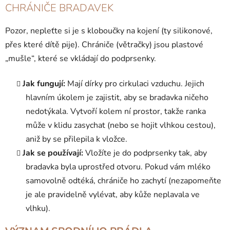
CHRÁNIČE BRADAVEK
Pozor, nepleťte si je s kloboučky na kojení (ty silikonové,
přes které dítě pije). Chrániče (větračky) jsou plastové
„mušle“, které se vkládají do podprsenky.
Jak fungují:
Mají dírky pro cirkulaci vzduchu. Jejich
hlavním úkolem je zajistit, aby se bradavka ničeho
nedotýkala. Vytvoří kolem ní prostor, takže ranka
může v klidu zasychat (nebo se hojit vlhkou cestou),
aniž by se přilepila k vložce.
Jak se používají:
Vložíte je do podprsenky tak, aby
bradavka byla uprostřed otvoru. Pokud vám mléko
samovolně odtéká, chrániče ho zachytí (nezapomeňte
je ale pravidelně vylévat, aby kůže neplavala ve
vlhku).