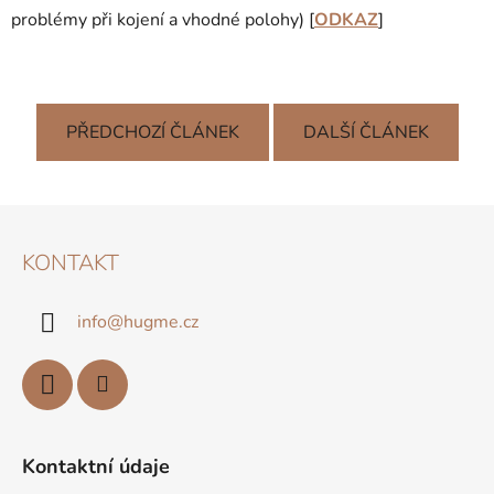
problémy při kojení a vhodné polohy) [
ODKAZ
]
PŘEDCHOZÍ ČLÁNEK
DALŠÍ ČLÁNEK
Z
Á
KONTAKT
P
A
info
@
hugme.cz
T
Í
Kontaktní údaje