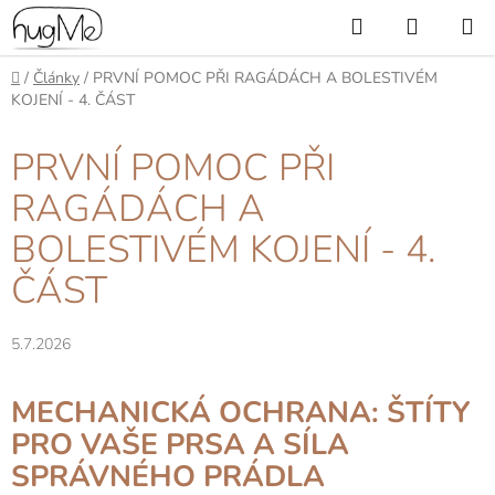
Přejít
Hledat
NÁKUP
na
KOŠÍK
obsah
Domů
/
Články
/
PRVNÍ POMOC PŘI RAGÁDÁCH A BOLESTIVÉM
KOJENÍ - 4. ČÁST
PRVNÍ POMOC PŘI
RAGÁDÁCH A
BOLESTIVÉM KOJENÍ - 4.
ČÁST
5.7.2026
MECHANICKÁ OCHRANA: ŠTÍTY
PRO VAŠE PRSA A SÍLA
SPRÁVNÉHO PRÁDLA