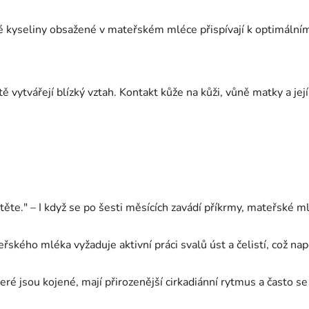
kyseliny obsažené v mateřském mléce přispívají k optimálnímu
tě vytvářejí blízký vztah. Kontakt kůže na kůži, vůně matky a její
dítěte." – I když se po šesti měsících zavádí příkrmy, mateřsk
teřského mléka vyžaduje aktivní práci svalů úst a čelistí, což
teré jsou kojené, mají přirozenější cirkadiánní rytmus a často 