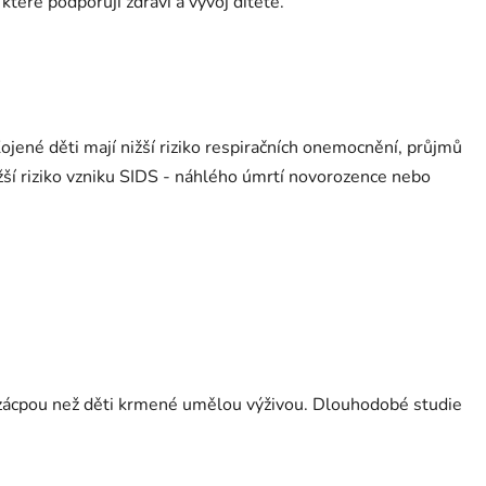
teré podporují zdraví a vývoj dítěte.
ené děti mají nižší riziko respiračních onemocnění, průjmů
ižší riziko vzniku SIDS - náhlého úmrtí novorozence nebo
a zácpou než děti krmené umělou výživou. Dlouhodobé studie