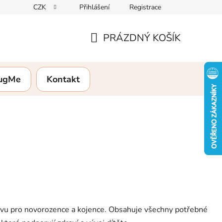
CZK
Přihlášení
Registrace
rany osobních údajů
Formulář pro vrácení zboží
Hodnocení
PRÁZDNÝ KOŠÍK
NÁKUPNÍ
KOŠÍK
HugMe
Kontakt
stravu pro novorozence a kojence. Obsahuje všechny potřebné