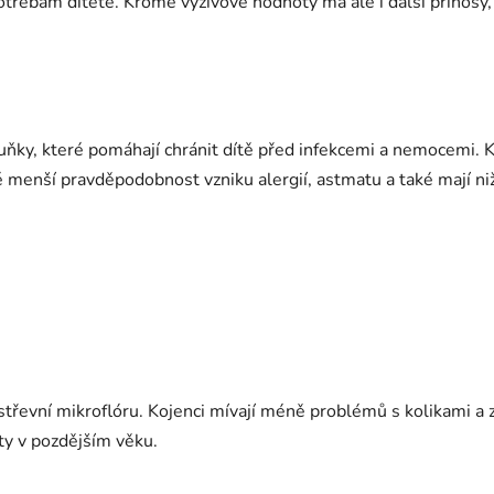
ebám dítěte. Kromě výživové hodnoty má ale i další přínosy, k
y, které pomáhají chránit dítě před infekcemi a nemocemi. Koj
aké menší pravděpodobnost vzniku alergií, astmatu a také mají n
střevní mikroflóru. Kojenci mívají méně problémů s kolikami 
ity v pozdějším věku.