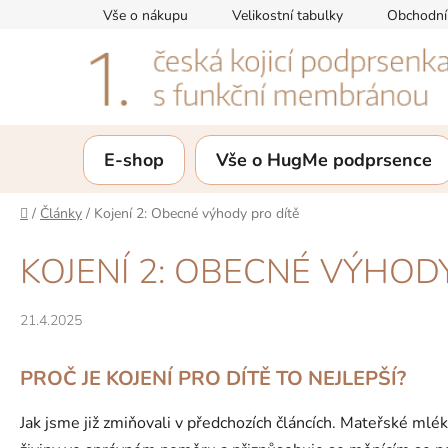
Přejít
Vše o nákupu
Velikostní tabulky
Obchodní
na
obsah
E-shop
Vše o HugMe podprsence
Domů
/
Články
/
Kojení 2: Obecné výhody pro dítě
KOJENÍ 2: OBECNÉ VÝHOD
21.4.2025
PROČ JE KOJENÍ PRO DÍTĚ TO NEJLEPŠÍ?
Jak jsme již zmiňovali v předchozích článcích. Mateřské mlé