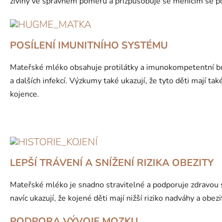
živiny ve správném poměru a přizpůsobuje se měnícím se potř
POSÍLENÍ IMUNITNÍHO SYSTÉMU
Mateřské mléko obsahuje protilátky a imunokompetentní buňk
a dalších infekcí. Výzkumy také ukazují, že tyto děti mají t
kojence.
LEPŠÍ TRÁVENÍ A SNÍŽENÍ RIZIKA OBEZITY
Mateřské mléko je snadno stravitelné a podporuje zdravou 
navíc ukazují, že kojené děti mají nižší riziko nadváhy a obez
PODPORA VÝVOJE MOZKU