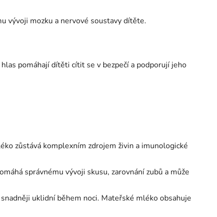
 vývoji mozku a nervové soustavy dítěte.
 hlas pomáhají dítěti cítit se v bezpečí a podporují jeho
é mléko zůstává komplexním zdrojem živin a imunologické
 napomáhá správnému vývoji skusu, zarovnání zubů a může
se snadněji uklidní během noci. Mateřské mléko obsahuje