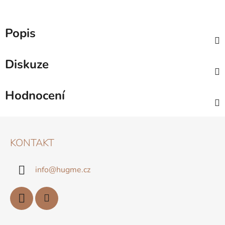
Popis
Diskuze
Hodnocení
Z
Á
KONTAKT
P
A
info
@
hugme.cz
T
Í