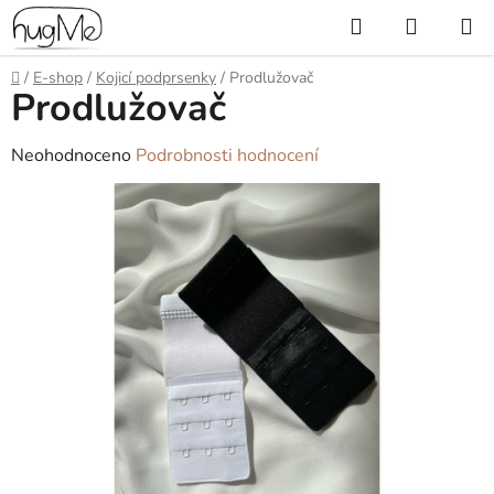
Přejít
Hledat
NÁKUP
na
KOŠÍK
obsah
Domů
/
E-shop
/
Kojicí podprsenky
/
Prodlužovač
Prodlužovač
Průměrné
Neohodnoceno
Podrobnosti hodnocení
hodnocení
produktu
je
0,0
z
5
hvězdiček.