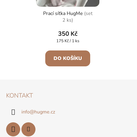
Prací síťka HugMe
(set
2 ks)
350 Kč
Měrná
175 Kč / 1 ks
cena:
DO KOŠÍKU
Z
Á
KONTAKT
P
A
info
@
hugme.cz
T
Í