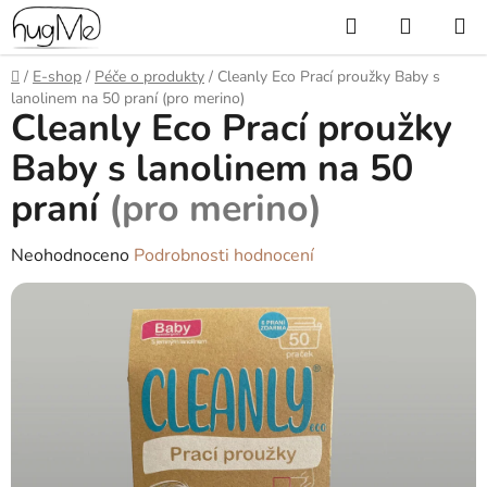
Přejít
Hledat
NÁKUP
na
KOŠÍK
obsah
Domů
/
E-shop
/
Péče o produkty
/
Cleanly Eco Prací proužky Baby s
lanolinem na 50 praní
(pro merino)
Cleanly Eco Prací proužky
Baby s lanolinem na 50
praní
(pro merino)
Průměrné
Neohodnoceno
Podrobnosti hodnocení
hodnocení
produktu
je
0,0
z
5
hvězdiček.