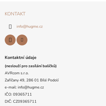
Z
Á
KONTAKT
P
A
info
@
hugme.cz
T
Í
Kontaktní údaje
(neslouží pro zasílání balíčků)
AVRcom s.r.o.
Zaříčany 49, 286 01 Bílé Podolí
e-mail: info@hugme.cz
IČO: 09365711
DIČ: CZ09365711