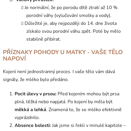
Je normální, že po porodu dítě ztratí až 10 %
porodní váhy (vylučování smolky a vody).
Důležité je, aby nejpozději do 14. dne života
získalo svou porodní váhu zpět. Poté by mělo
stabilně přibírat.
PŘÍZNAKY POHODY U MATKY - VAŠE TĚLO
NAPOVÍ
Kojení není jednostranný proces. I vaše tělo vám dává
signály, že mléko bylo předáno.
Pocit úlevy v prsou:
Před kojením mohou být prsa
plná, těžká nebo napjatá. Po kojení by měla být
měkká a lehká
. Znamená to, že se mléko efektivně
vyprázdnilo.
Absence bolesti:
Jak jsme si řekli v minulé kapitole –