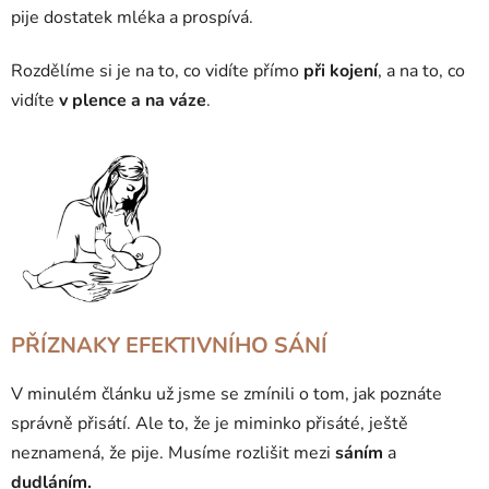
pije dostatek mléka a prospívá.
Rozdělíme si je na to, co vidíte přímo
při kojení
, a na to, co
vidíte
v plence a na váze
.
P
ŘÍZNAKY EFEKTIVNÍHO SÁN
Í
V minulém článku už jsme se zmínili o tom, jak poznáte
správně přisátí. Ale to, že je miminko přisáté, ještě
neznamená, že pije. Musíme rozlišit mezi
sáním
a
dudláním
.