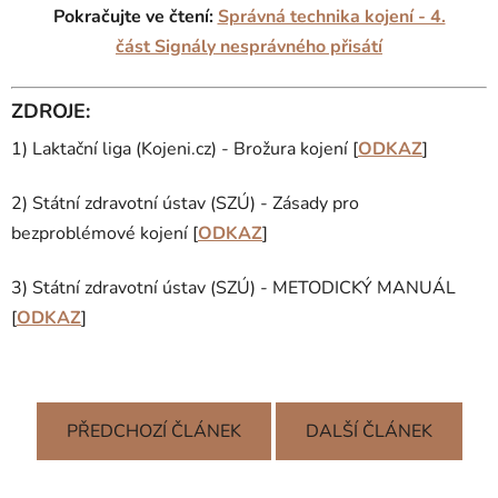
Pokračujte ve čtení:
Správná technika kojení - 4.
část Signály nesprávného přisátí
ZDROJE:
1) Laktační liga (Kojeni.cz) - Brožura kojení [
ODKAZ
]
2) Státní zdravotní ústav (SZÚ) - Zásady pro
bezproblémové kojení [
ODKAZ
]
3) Státní zdravotní ústav (SZÚ) - METODICKÝ MANUÁL
[
ODKAZ
]
PŘEDCHOZÍ ČLÁNEK
DALŠÍ ČLÁNEK