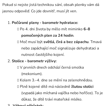
Pokud si nejste jistá technikou sání, obsah plenky vám dá
jasnou odpověď. Co jde dovnitř, musí jít ven.
Počůrané pleny - barometr hydratace:
Po 4. dni života by mělo mít miminko
6–8
pomočených plen za 24 hodin
.
Moč musí být
světlá, čirá a bez zápachu
. Tmavá
nebo zapáchající moč signalizuje dehydrataci a
nutnost častějšího kojení.
Stolice - barometr výživy:
V prvních dnech odchází černá smolka
(mekonium).
Kolem 3.–4. dne se mění na zelenohnědou.
Plně kojené dítě má následně
žlutou stolici
(vypadá jako míchaná vajíčka nebo hořčice). To je
důkaz, že dítě tráví mateřské mléko.
Váhový přírůstek: