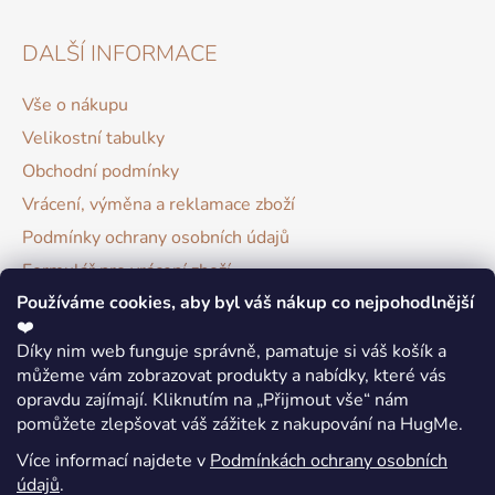
DALŠÍ INFORMACE
Vše o nákupu
Velikostní tabulky
Obchodní podmínky
Vrácení, výměna a reklamace zboží
Podmínky ochrany osobních údajů
Formulář pro vrácení zboží
Používáme cookies, aby byl váš nákup co nejpohodlnější
Hodnocení obchodu
❤️
Díky nim web funguje správně, pamatuje si váš košík a
INSTAGRAM
můžeme vám zobrazovat produkty a nabídky, které vás
opravdu zajímají. Kliknutím na „Přijmout vše“ nám
pomůžete zlepšovat váš zážitek z nakupování na HugMe.
Více informací najdete v
Podmínkách ochrany osobních
údajů
.