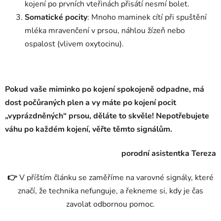
kojení po prvních vteřinách přisátí nesmí bolet.
Somatické pocity
: Mnoho maminek cítí při spuštění
mléka mravenčení v prsou, náhlou žízeň nebo
ospalost (vlivem oxytocinu).
Pokud vaše miminko po kojení spokojeně odpadne, má
dost počůraných plen a vy máte po kojení pocit
„vyprázdněných“ prsou, děláte to skvěle! Nepotřebujete
váhu po každém kojení, věřte těmto signálům.
porodní asistentka Tereza
👉
V příštím článku se zaměříme na varovné signály, které
značí, že technika nefunguje, a řekneme si, kdy je čas
zavolat odbornou pomoc.