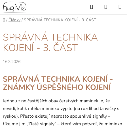
Přejít
Hledat
NÁKUP
na
KOŠÍK
obsah
Domů
/
Články
/
SPRÁVNÁ TECHNIKA KOJENÍ - 3. ČÁST
SPRÁVNÁ TECHNIKA
KOJENÍ - 3. ČÁST
16.3.2026
SPRÁVNÁ TECHNIKA KOJENÍ -
ZNÁMKY ÚSPĚŠNÉHO KOJENÍ
Jednou z nejčastějších obav čerstvých maminek je, že
nevidí, kolik mléka miminko vypilo (na rozdíl od lahvičky s
ryskou). Přesto existují naprosto spolehlivé signály –
říkejme jim „Zlaté signály“ – které vám potvrdí, že miminko