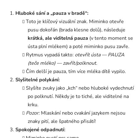
Hluboké sání a „pauza v bradě“:
Toto je klíčový vizuální znak. Miminko otevře
pusu dokořán (brada klesne dolů), následuje
krátká, ale viditelná pauza
(v tento moment se
ústa plní mlékem) a poté miminko pusu zavře.
Rytmus vypadá takto:
otevřít ústa — PAUZA
(teče mléko) — zavřít/polknout.
Čím delší je pauza, tím více mléka dítě vypilo
.
Slyšitelné polykání:
Slyšíte zvuky jako „kch“ nebo hluboké vydechnutí
po polknutí. Někdy je to tiché, ale viditelné na
krku.
Pozor:
Mlaskání nebo cvakání jazykem nejsou
znaky pití, ale špatného přisátí!
Spokojené odpadnutí:
Miminko pustí prs samo.