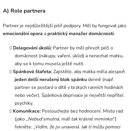
A) Role partnera
Partner je nejdůležitější pilíř podpory. Měl by fungovat jako
emocionální opora
a
praktický manažer domácnosti
:
Delegování úkolů:
Partner by měl převzít péči o
domácnost (nákupy, vaření, úklid) a nenechat matku,
aby se k tomu musela ještě nutit.
Spánková štafeta:
Zajistěte, aby matka měla alespoň
jeden delší nerušený blok spánku
denně (např.
partner se postará o dítě v brzkých ranních hodinách
nebo večer). Spánková deprivace je největší nepřítel
psychiky.
Komunikace:
Poslouchejte bez hodnocení. Místo rad
(jako
„Nebuď smutná, máš tak krásné miminko!“
)
řekněte:
„Vidím, že jsi unavená. Jak ti můžu pomoci