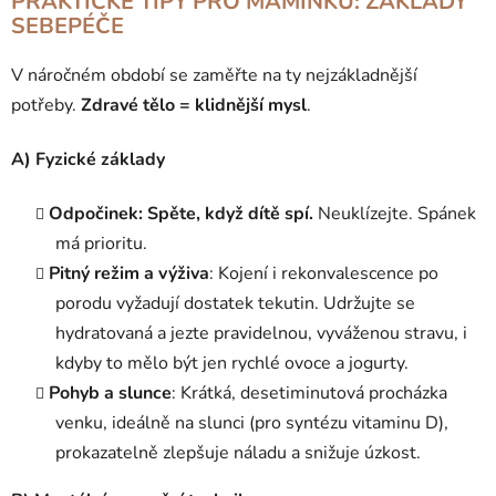
PRAKTICKÉ TIPY PRO MAMINKU: ZÁKLADY
SEBEPÉČE
V náročném období se zaměřte na ty nejzákladnější
potřeby.
Zdravé tělo = klidnější mysl
.
A) Fyzické základy
Odpočinek: Spěte, když dítě spí.
Neuklízejte. Spánek
má prioritu.
Pitný režim a výživa
: Kojení i rekonvalescence po
porodu vyžadují dostatek tekutin. Udržujte se
hydratovaná a jezte pravidelnou, vyváženou stravu, i
kdyby to mělo být jen rychlé ovoce a jogurty.
Pohyb a slunce
: Krátká, desetiminutová procházka
venku, ideálně na slunci (pro syntézu vitaminu D),
prokazatelně zlepšuje náladu a snižuje úzkost.