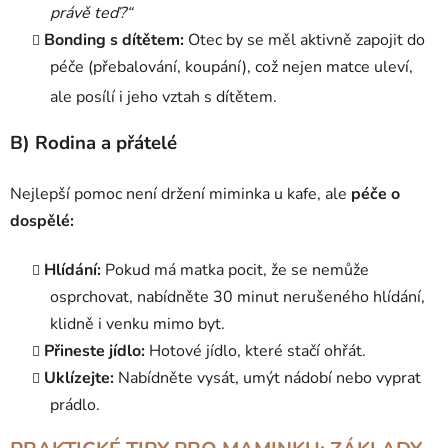
právě teď?“
Bonding s dítětem:
Otec by se měl aktivně zapojit do
péče (přebalování, koupání), což nejen matce uleví,
ale posílí i jeho vztah s dítětem.
B) Rodina a přátelé
Nejlepší pomoc není držení miminka u kafe, ale
péče o
dospělé:
Hlídání:
Pokud má matka pocit, že se nemůže
osprchovat, nabídněte 30 minut nerušeného hlídání,
klidně i venku mimo byt.
Přineste jídlo:
Hotové jídlo, které stačí ohřát.
Uklízejte:
Nabídněte vysát, umýt nádobí nebo vyprat
prádlo.