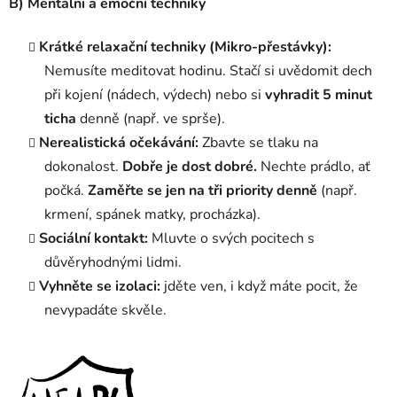
B) Mentální a emoční techniky
Krátké relaxační techniky (Mikro-přestávky):
Nemusíte meditovat hodinu. Stačí si uvědomit dech
při kojení (nádech, výdech) nebo si
vyhradit 5 minut
ticha
denně (např. ve sprše).
Nerealistická očekávání:
Zbavte se tlaku na
dokonalost.
Dobře je dost dobré.
Nechte prádlo, ať
počká.
Zaměřte se jen na tři priority denně
(např.
krmení, spánek matky, procházka).
Sociální kontakt:
Mluvte o svých pocitech s
důvěryhodnými lidmi.
Vyhněte se izolaci:
jděte ven, i když máte pocit, že
nevypadáte skvěle.