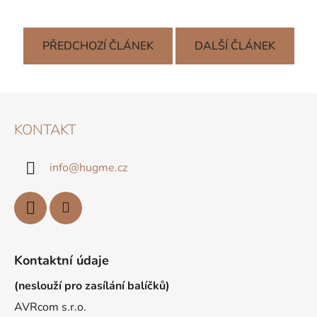
PŘEDCHOZÍ ČLÁNEK
DALŠÍ ČLÁNEK
Z
Á
KONTAKT
P
A
info
@
hugme.cz
T
Í
Kontaktní údaje
(neslouží pro zasílání balíčků)
AVRcom s.r.o.