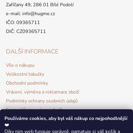
Zaříčany 49, 286 01 Bílé Podolí
e-mail: info@hugme.cz
IČO: 09365711
DIČ: CZ09365711
DALŠÍ INFORMACE
Vše o nákupu
Velikostní tabulky
Obchodní podmínky
Vrácení, výměna a reklamace zboží
Podmínky ochrany osobních údajů
Formulář pro vrácení zboží
Používáme cookies, aby byl váš nákup co nejpohodlnější
Hodnocení obchodu
❤️
Díky nim web funguje správně, pamatuje si váš košík a