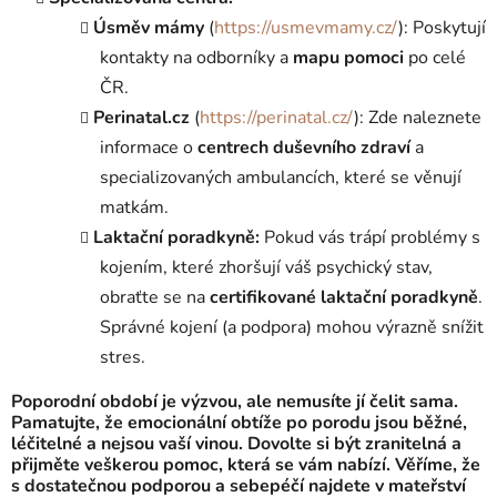
Úsměv mámy
(
https://usmevmamy.cz/
): Poskytují
kontakty na odborníky a
mapu pomoci
po celé
ČR.
Perinatal.cz
(
https://perinatal.cz/
): Zde naleznete
informace o
centrech duševního zdraví
a
specializovaných ambulancích, které se věnují
matkám.
Laktační poradkyně:
Pokud vás trápí problémy s
kojením, které zhoršují váš psychický stav,
obraťte se na
certifikované laktační poradkyně
.
Správné kojení (a podpora) mohou výrazně snížit
stres
.
Poporodní období je výzvou, ale nemusíte jí čelit sama.
Pamatujte, že emocionální obtíže po porodu jsou běžné,
léčitelné a nejsou vaší vinou. Dovolte si být zranitelná a
přijměte veškerou pomoc, která se vám nabízí. Věříme, že
s dostatečnou podporou a sebepéčí najdete v mateřství