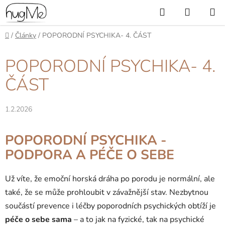
Přejít
Hledat
NÁKUP
na
KOŠÍK
obsah
Domů
/
Články
/
POPORODNÍ PSYCHIKA- 4. ČÁST
POPORODNÍ PSYCHIKA- 4.
ČÁST
1.2.2026
POPORODNÍ PSYCHIKA -
PODPORA A PÉČE O SEBE
Už víte, že emoční horská dráha po porodu je normální, ale
také, že se může prohloubit v závažnější stav. Nezbytnou
součástí prevence i léčby poporodních psychických obtíží je
péče o sebe sama
– a to jak na fyzické, tak na psychické