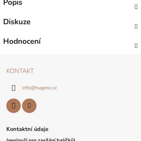
Popis
Diskuze
Hodnocení
Z
Á
KONTAKT
P
A
info
@
hugme.cz
T
Í
Kontaktní údaje
(neslouží pro zasílání balíčků)