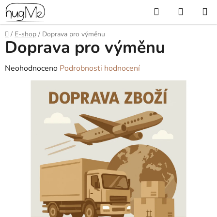
Přejít
Hledat
NÁKUP
na
KOŠÍK
obsah
Domů
/
E-shop
/
Doprava pro výměnu
Doprava pro výměnu
Průměrné
Neohodnoceno
Podrobnosti hodnocení
hodnocení
produktu
je
0,0
z
5
hvězdiček.