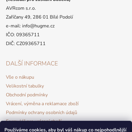
AVRcom s.r.o.
Zaříčany 49, 286 01 Bílé Podolí
e-mail: info@hugme.cz
IČO: 09365711
DIČ: CZ09365711
DALŠÍ INFORMACE
Vše o nákupu
Velikostní tabulky
Obchodní podmínky
Vrácení, výměna a reklamace zboží
Podmínky ochrany osobních údajů
Formulář pro vrácení zboží
Používáme cookies, aby byl váš nákup co nejpohodlnější
Hodnocení obchodu