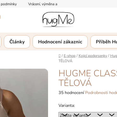
 podmínky
Vrácení, výměna a reklamace zboží
Podmínky och
Články
Hodnocení zákaznic
Příběh 
Domů
/
E-shop
/
Kojicí podprsenky
/
Hug
TĚLOVÁ
HUGME CLASS
TĚLOVÁ
Průměrné
35 hodnocení
Podrobnosti hod
hodnocení
Varianta:
produktu
je