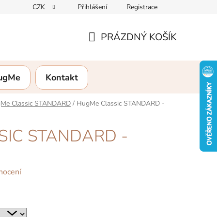
CZK
Přihlášení
Registrace
rany osobních údajů
Formulář pro vrácení zboží
Hodnocení
PRÁZDNÝ KOŠÍK
NÁKUPNÍ
KOŠÍK
HugMe
Kontakt
Me Classic STANDARD
/
HugMe Classic STANDARD -
IC STANDARD -
nocení