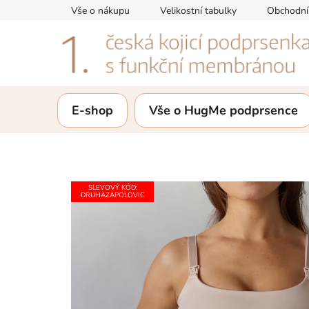
Přejít
Vše o nákupu
Velikostní tabulky
Obchodní
na
obsah
E-shop
Vše o HugMe podprsence
SLEVOVÝ KÓD:
DRUHAZAPOLOVIC