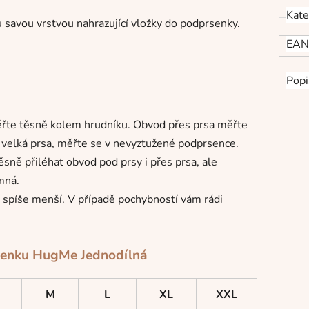
Kate
 savou vrstvou nahrazující vložky do podprsenky.
EAN
Popi
řte těsně kolem hrudníku. Obvod přes prsa měřte
e velká prsa, měřte se v nevyztužené podprsence.
sně přiléhat obvod pod prsy i přes prsa, ale
mná.
e spíše menší. V případě pochybností vám rádi
prsenku HugMe Jednodílná
M
L
XL
XXL