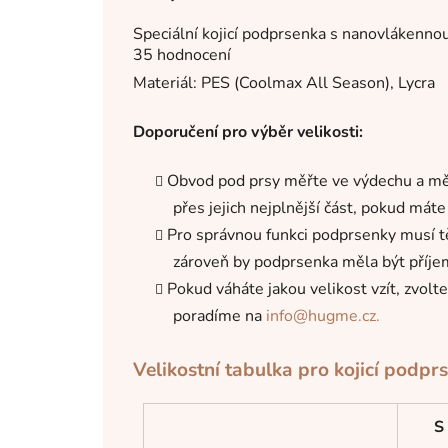
Průměrné
Speciální kojicí podprsenka s nanovlákennou
hodnocení
35 hodnocení
produktu
je
Materiál: PES (Coolmax All Season), Lycra
4,9
z
5
Doporučení pro výběr velikosti:
hvězdiček.
Obvod pod prsy měřte ve výdechu a mě
přes jejich nejplnější část, pokud mát
Pro správnou funkci podprsenky musí tě
zároveň by podprsenka měla být příje
Pokud váháte jakou velikost vzít, zvolt
poradíme na
info@hugme.cz.
Velikostní tabulka pro kojicí pod
S